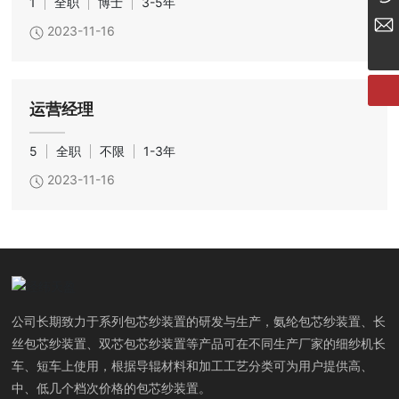
1
全职
博士
3-5年
tyzcy@jzjwty.com
2023-11-16
运营经理
5
全职
不限
1-3年
2023-11-16
公司长期致力于系列包芯纱装置的研发与生产，氨纶包芯纱装置、长
丝包芯纱装置、双芯包芯纱装置等产品可在不同生产厂家的细纱机长
车、短车上使用，根据导辊材料和加工工艺分类可为用户提供高、
中、低几个档次价格的包芯纱装置。