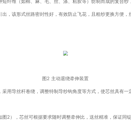
种短纤维（如棉、麻、毛、丝、涤、粘胶等）纺制而成的复合纱
引出，该形式丝路密封性好，有效防止飞花，且粗纱更换方便，
图2 主动退绕牵伸装置
，采用导丝杆卷绕，调整特制导纱钩角度等方式，使芯丝具有一
如图2），芯丝可根据要求随时调整牵伸比，送丝精准，保证同