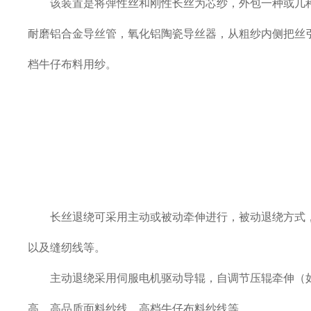
该装置是将弹性丝和刚性长丝为芯纱，外包一种或几
耐磨铝合金导丝管，氧化铝陶瓷导丝器，从粗纱内侧把丝
档牛仔布料用纱。
长丝退绕可采用主动或被动牵伸进行，被动退绕方式
以及缝纫线等。
主动退绕采用伺服电机驱动导辊，自调节压辊牵伸（
高，高品质面料纱线，高档牛仔布料纱线等。