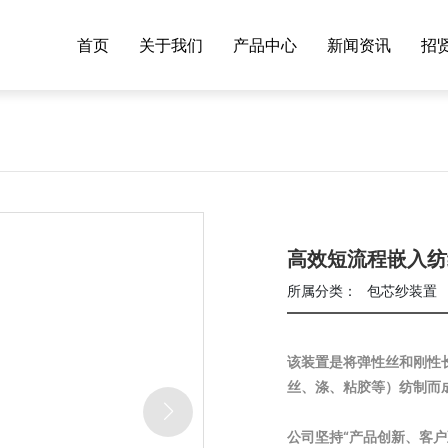
首页
关于我们
产品中心
新闻资讯
招
公司简介
包芯纱装置
公司新闻
资质荣誉
钣金件
行业动态
生产设备
罗拉座
高效短流程嵌入纺
厂区容貌
充电桩箱体
所属分类：
包芯纱装置
该装置是将弹性丝和刚性
公司坚持“产品创新、客户