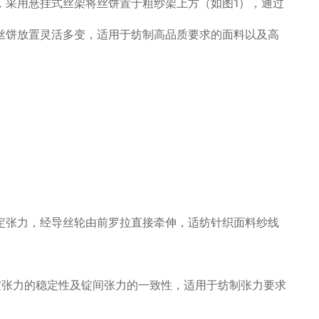
，采用悬挂式丝架将丝饼置于粗纱架上方（如图1），通过
丝饼放置灵活多变，适用于纺制高品质要求的面料以及高
定张力，经导丝轮由前罗拉直接牵伸，适纺针织面料纱线
锭张力的稳定性及锭间张力的一致性，适用于纺制张力要求