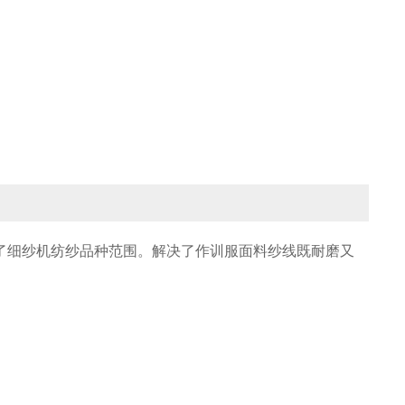
了细纱机纺纱品种范围。解决了作训服面料纱线既耐磨又