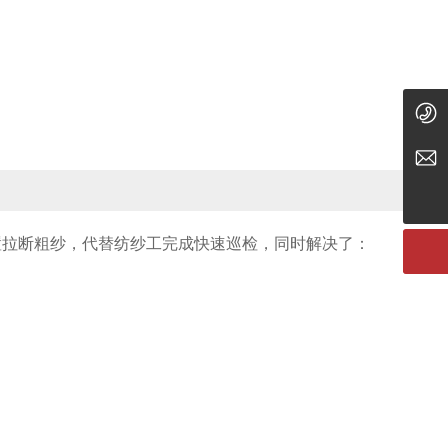
18635455569
tyzcy@jzjwty.com
置拉断粗纱，代替纺纱工完成快速巡检，同时解决了：