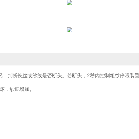
况，判断长丝或纱线是否断头。若断头，2秒内控制粗纱停喂装
损坏，纱疵增加。
。
。